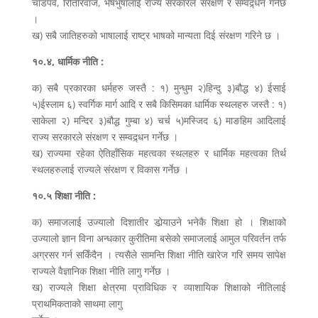
चाडपर्व, रितिरिवाज, भेषभुषालाई राज्य सरकारले संरक्षण र सम्वद्र्धन गर्नेछ
।
ख) सबै जातिहरुको भाषालाई राष्ट्र भाषको मान्यता दिई संरक्षण गरिने छ ।
१०.४, धार्मिक नीति :
क) सबै प्रकारका धर्महरु जस्तै : १) मुन्धुम २)हिन्दु ३)बौद्ध ४) ईसाई
५)ईस्लाम ६) स्वर्गिक मार्ग आदि र सबै किसिमका धार्मिक स्थलहरु जस्तै : १)
साकेला २) मन्दिर ३)बौद्ध गुम्बा ४) चर्च ५)मस्जिद ६) माङहिम आदिलाई
राज्य सरकारले संरक्षण र सम्वद्र्धन गर्नेछ ।
ख) राज्यमा रहेका ऐतिहाँसिक महत्वका स्थलहरु र धार्मिक महत्वका तिर्थ
स्थलहरुलाई राज्यले संरक्षण र विकास गर्नेछ ।
१०.५ शिक्षा नीति :
क) समाजलाई उज्यालो दिशातीर डोर्‍याउने भनेकै शिक्षा हो । शिक्षाको
उज्यालो ज्ञान विना अन्धकार कुरीतिमा बसेको समाजलाई आमुल परिवर्तन तर्फ
अग्रसर गर्न सकिँदैन । त्यसैले सामन्ति शिक्षा नीति खारेज गरि समय सापेक्ष
राज्यले वैज्ञानिक शिक्षा नीति लागु गर्नेछ ।
ख) राज्यले शिक्षा क्षेत्रमा प्राविधिक र व्याशायिक शिक्षाको नीतिलाई
प्राथमिकताको साथमा लागु