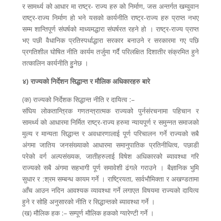
र सामर्थ्य को आधार मा राष्ट्र- राज्य हरु को निर्माण, जस अन्तर्गत खम्वुवान
राष्ट्र-राज्य निर्माण हो भने यसको कार्यनीति राष्ट्र-राज्य हरु प्राप्त नभए
सम्म शान्तिपूर्ण संघर्षको माध्यमद्धारा संघर्षरत रहने हो । राष्ट्र-राज्य प्राप्त
भए पछी वैधानिक प्रतिस्पर्धाद्धारा सरकार बनाउने र सरकारमा गए पछि
प्रगतिशील घोषित नीति कार्यम तर्जुमा गर्दै परिलक्षित दिशातीर संक्रमित हुने
तत्कालिन कार्यनीति हुुनेछ ।
४) राज्यको निर्देशन सिद्धान्त र मौलिक अधिकारहरु बारे
(क) राज्यको निर्देशक सिद्धान्त नीति र दायित्व :–
संघिय लोकतान्त्रिक गणतन्त्रात्मक राज्यको पुर्नसंरचनामा पहिचान र
सामर्थ्य को आधारमा निर्मित राष्ट्र-राज्य हरुमा न्यायपूर्ण र समुन्नत समाजको
मुल्य र मान्यता सिद्धान्त र अवधारणालाई पूर्ण परिचालन गर्ने राज्यको सबै
अंगमा जातिय जनसंख्याको आधारमा समानुपातिक प्रतिनीधित्व, पछाडी
परेको वर्ग अल्पसंख्यक, जातीहरुलाई विषेश अधिकारको ब्यावश्था गरि
राज्यको सबै अंगमा सहभागी पूर्ण समावेशी ढंगले गराउने । बैज्ञानिक भुमि
सुधार र :श्रम सम्बन्ध कायम गर्ने । राष्ट्रियता, सार्वभौमिक्ता र अखण्डतामा
आँच आउन नदिन आवश्यक व्यावश्था गर्ने लगाएत विषयमा राज्यको दायित्व
हुने र सोहि अनुसारको नीति र सिद्धान्तको ब्यावश्था गर्ने ।
(ख) मौलिक हक :– सम्पूर्ण मौलिक हकको ग्यारेण्टी गर्ने ।