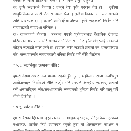
प्रकारको नीति अख्तियार गर्नेछ । जो निम्न अनुसार हुनेछ ।
क) कृषि सडकको विकास : हाम्रो देश कृषि प्रधान देश हो । कृषिमा
आधुनिकिकरण नगरी विकास सम्भव छैन । कृषिमा विकास गर्न यातायातको
अति आवश्यक छ । यसको लागि हेरेक क्षेत्रमा कृषि सडकको निर्माण गरि
यातायातको व्यावश्था गरिनेछ ।
ख) राजमार्गको विकास : राज्यमा भएको श्रोतहरुलाई बैज्ञानिक ढंगबाट
परिचालन गरि राज्य भरि यातायातको विकास गर्ने र हरेक क्षेत्रलाई सडकले
जोड्न राज्यको नीति रहने छ ।यसको लागि राज्यले लगानी गर्न अन्तराष्ट्रिय
संघ–संस्थाहरुसँग समन्वयकारी भमिका निर्वाह गर्ने नीति लिईनेछ ।
१०.८, जलविद्युत उत्पादन नीति :
हाम्रो देशमा अपार जल भण्डार रहेको हुँदा ठूला, मझौला र साना जलविद्युत
आयोजनाहरु निर्माणको नीति तर्जुमा गरि राज्यले केन्द्रीय सरकार, लगानी
गर्ने अन्तराष्ट्रिय संघ/संस्थाहरुसँग समन्वयको भूमिका निर्वाह गरि लागु गर्ने
नीति लिईनेछ ।
१०.९, पर्यटन नीति :
हाम्रो देशको हिमालय श्रृङखलाका मनमोहक दृश्यहरु, ऐतिहासिक महत्वका
स्थलहरु, धार्मिक तिर्थ स्थलहरु भएको हुँदा यी क्षेत्रहरुको संरक्षण र