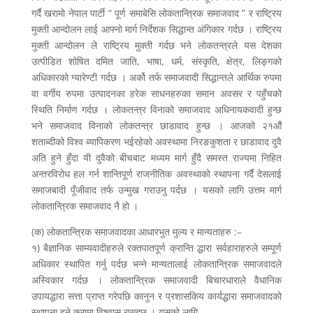
गर्दै खरामो नेपाल पार्टी “ पूर्ण समाबेसि लोकतान्त्रिक समाजवाद ” र राष्ट्रिय
मुक्ती आन्दोलन लाई आफ्नो मार्ग निर्देशक सिद्धान्त अंगिकार गर्दछ । राष्ट्रिय
मुक्ती आन्दोलन ले राष्ट्रिय मुक्ती गर्दछ भने लोकतन्त्रले यस देशका
उत्पीडित शोषित दमित जाति, भाषा, धर्म, संस्कृति, क्षेत्र, लिङ्गको
अधिकारको ग्यारेण्टी गर्दछ । अर्को तर्फ समाजवादी सिद्धान्तले आर्थिक रुपमा
वा वर्गीय रुपमा उत्पादनका हरेक साधनहरुका समान अवसर र पहुँचको
स्थिति निर्माण गर्दछ । लोकतन्त्र विनाको समाजवाद अधिनायकवादी हुन्छ
भने समाजवाद विनाको लोकतन्त्र छाडावाद हुन्छ । आजको २१औं
शताब्दीको विश्व ब्यापिकरण भईरहेको अवस्थामा निरङकुशता र छाडावाद दुवै
अति हुने हुँदा यी दुवैको बीचबाट मध्यम मार्ग हुँदै समस्त राज्यमा निहित
अन्तरविरोध हल गर्न शान्तिपूर्ण राजनीतिक अवस्थाको स्थापना गर्दै देसलाई
समाजबादी पूँजीवाद तर्फ उन्मुख गराउनु पर्दछ । यसको लागि उत्तम मार्ग
लोकतान्त्रिक समाजवाद नै हो ।
(क) लोकतान्त्रिक समाजवादका आधारभुत मुल्य र मान्यताहरु :–
१) बैज्ञानिक साम्यवादीहरुले रक्तपातपूर्ण क्रान्ति द्धारा सर्वहाराहरुले सम्पूर्ण
अधिकार स्थापित गर्नु पर्दछ भन्ने मान्यतालाई लोकतान्त्रिक समाजवादले
अस्विकार गर्दछ । लोकतान्त्रिक समाजवादी बिचारधाराले वैधानिक
उपायद्धारा सत्ता प्राप्त गरेपछि कानुन र प्रशासकिय कार्यद्धारा समाजवादको
स्थापना हुने कुरामा विश्वास राख्दछ । यसको लागि