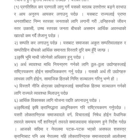
(१) प्रगतिशिल कर प्रणाली लागु गर्ने यसको मतलब उत्तरोत्तर बड्ने दरभाउ
र आय अनुरुप आयकर लगाउनु पर्दछ । यसबाट राज्यलाई प्राप्त
धनराशीबाट निम्न स्तरका जनताको लागि लगानी गरी ,उनिहरुको जीवन
स्तर उकासी, उच्च स्तरका जनता बीचको असमान आर्थिक अवस्थाको
खाल्डो कम गर्दै लैजानु पर्दछ ।
२) सम्पति कर लगाउनु पर्दछ । यसबाट समाजका अकुत सम्पतिवालाहरु र
सम्पतिहिन बीचको आर्थिक समानता विस्तारै दुरि कम हुँदै जान्छ ।
३)कृषि भूमि माथी जोत्नेको अधिकार हुनु पर्दछ ।
४) अर्थ ब्यावश्था माथि नियन्त्रण गर्नको लागि ठूल–ठूला उद्योगहरुलाई
राष्ट्रियकरण होईन सामाजिककरण गर्नु पर्दछ । यसको अर्थ ती उद्योगहरु
लाभका लागि होईन, सामाजिक हितको निम्ति सञ्चालन गरिनु भन्ने हो ।
५) विस्तारै नीजि क्षेत्रका उद्योगहरुलाई सामाजिक हितमा सञ्चालन गर्नको
लागि राज्यले व्यावश्था मिलाउनु पर्दछ
६) आर्थिक विकासका लागि योजना पद्दति अपनाउनु पर्दछ ।
७)कृषिलाई कृषि क्रान्तिद्धारा आधुनिकरण गरि राष्ट्रियकरण गर्नुपर्दछ ।
यसरी लोकतान्त्रिक समाजवादले वर्ग, विचारलाई निषेध होईन वैधानिक
तवरले समन्वय गर्दै शान्तिपूर्ण तवरले समाजवादमा संक्रमण हुने निर्देश गर्दछ
। आजको सदिमा र नेपालमा पटक–पटक भएको असफल शसस्त्र
क्रान्तिबाट पनि अब नेपालमा यहि लोकतारिन्त्रक समाजवादको आलोकमा