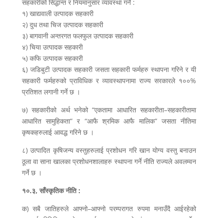
सहकारीको सिद्धान्त र नियमानुसार व्यावस्था गर्ने :
१) खाद्यवाली उत्पादक सहकारी
२) दुध तथा चिज उत्पादक सहकारी
३) बागवानी अन्तरगत फलफुल उत्पादक सहकारी
४) चिया उत्पादक सहकारी
५) कफि उत्पादक सहकारी
६) जडिबुटी उत्पादक सहकारी जसता सहकारी फर्महरु स्थापना गरिने र यी
सहकारी फर्महरुको प्राविधिक र व्यावस्थापनामा राज्य सरकारले १००%
प्रतिशत लगानी गर्ने छ ।
७) सहकारीको अर्थ भनेको “एकतामा आधारित सहकारीता–सहकारीतामा
आधारित सामुहिकता” र “आफै श्रमिक आफै मालिक” जसता नीतिमा
कृषकहरुलाई आवद्ध गरिने छ ।
८) उत्पादित कृषिजन्य वस्तुहरुलाई प्रशोधन गरि खान योग्य वस्तु बनाउन
ठूला वा साना खालका प्रशोधनशालाहरु स्थापना गर्ने नीति राज्यले अवलम्वन
गर्ने छ ।
१०.३, साँस्कृतिक नीति :
क) सबै जातिहरुले आफ्नो–आफ्नो परम्परागत रुपमा मनाउँदै आईरहेको