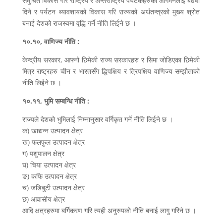
समुचित विकास गरि राष्ट्रिय र अन्तराष्ट्रिय पर्यटकहरुको आगमनलाई बढवा
दिने र पर्यटन ब्यावशायको विकास गरि राज्यको अर्थतन्त्रको मुख्य श्रोत
बनाई देशको राजस्वमा वृद्धि गर्ने नीति लिईने छ ।
१०.१०, वाणिज्य नीति :
केन्द्रीय सरकार, आफ्नो छिमेकी राज्य सरकारहरु र सिमा जोडिएका छिमेकी
मित्र राष्ट्रहरु चीन र भारतसँग द्धिपक्षिय र त्रिपक्षिय वाणिज्य सम्झौताको
नीति लिईने छ ।
१०.११, भुमि सम्बन्धि नीति :
राज्यले देशको भुमिलाई निम्नानुसार वर्गिकृत गर्ने नीति लिईने छ ।
क) खाद्यन्न उत्पादन क्षेत्र
ख) फलफुल उत्पादन क्षेत्र
ग) पशुपालन क्षेत्र
घ) चिया उत्पादन क्षेत्र
ङ) कफि उत्पादन क्षेत्र
च) जडिबुटी उत्पादन क्षेत्र
छ) आवासीय क्षेत्र
आदि क्षत्रहरुमा बर्गिकरण गरि त्यही अनुरुपको नीति बनाई लागु गरिने छ ।