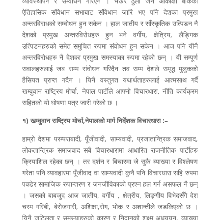
व्यावस्थापन र सम्वोधन गरिएन । भर्खरै ठुलो जन आकांक्षा बोकेको
ऐतिहासिक संविधान सभाबाट संविधान जारि भए पनि देशका प्रमुख
अन्तरविराधको सम्वोधन हुन सकेन । हाल जातीय र साँस्कृतिक उत्पिडन नै
देशको प्रमुख अन्तरविरोधहरु हुन भने वर्गीय, क्षेत्रिय, लैङ्गिक
उत्पिडनहरुको समेत समुचित रुपमा संवोधन हुन सकेन । आज पनि यीनै
अन्तरविरोधहरु नै देशका प्रमुख समस्याका रुपमा रहेको छन् । यी सम्पूर्ण
सवालहरुलाई जब सम्म संवोधन गरिदैन तव सम्म देशले समृद्ध मुलुकको
हैसियत प्राप्त गदैन । यिनै वस्तुगत यथार्थताहरुलाई आत्मसाथ गर्दै
खम्वुवान राष्ट्रिय मोर्चा, नेपाल पार्टीले आफ्नो विचारधारा, नीति कार्यक्रम
सहितको यो घोषणा पत्र जारी गरेको छ ।
१) खम्वुवान राष्ट्रिय मोर्चा,नेपालको मार्ग निर्देशक विचारधारा :–
हाम्रो देशमा परम्पराबादी, पूँजीवादी, साम्यवादी, प्रजातान्त्रिक समाजवाद,
लोकतान्त्रिक समाजवाद सबै विचारधारामा आधारित राजनीतिक पार्टीहरु
क्रियाशिल रहेका छन् । तर दर्शन र बिचारमा जे सुकै ब्याख्या र विश्लेषण
गरेता पनि व्यावहारमा पूँजीवाद वा साम्यवादी कुनै पनि विचारधारा सहि रुपमा
पक्डेर सामाजिक रुपान्तरण र जनजीविकाको प्रश्न हल गर्न असफल नै छन्
। जसको बाबजुद आज जातीय, वर्गीय , क्षेत्रीय, लिङ्गीय विभेदसँगै देश
चरम गरिबी, बेरोजगारी, अशिक्षा,रोग, भोक र अशान्तीले जडकिएको छ ।
यिनै जटिलता र समस्याहरुको कारण र निदानको शूक्ष्म अधययन, व्याख्या