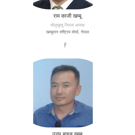
राम काजी खम्बू
सोलुखुम्बू जिल्ला अध्यक्ष
खम्बुवान राष्ट्रिय मोर्चा, नेपाल
उद्धप बाइङ खम्बू