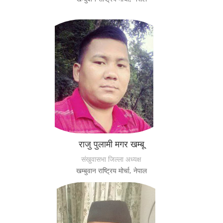
राजु पुलामी मगर खम्बू
संखुवासभा जिल्ला अध्यक्ष
खम्बुवान राष्ट्रिय मोर्चा, नेपाल