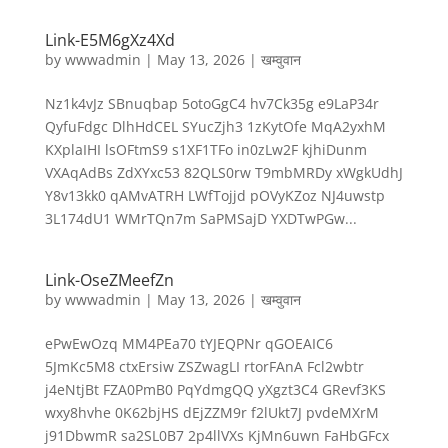
Link-E5M6gXz4Xd
by
wwwadmin
|
May 13, 2026
|
खम्वुवान
Nz1k4vJz SBnuqbap 5otoGgC4 hv7Ck35g e9LaP34r
QyfuFdgc DlhHdCEL SYucZjh3 1zKytOfe MqA2yxhM
KXplaIHI lsOFtmS9 s1XF1TFo in0zLw2F kjhiDunm
VXAqAdBs ZdXYxc53 82QLS0rw T9mbMRDy xWgkUdhJ
Y8v13kk0 qAMvATRH LWfTojjd pOVyKZoz NJ4uwstp
3L174dU1 WMrTQn7m SaPMSajD YXDTwPGw...
Link-OseZMeefZn
by
wwwadmin
|
May 13, 2026
|
खम्वुवान
ePwEwOzq MM4PEa70 tYJEQPNr qGOEAIC6
5JmKc5M8 ctxErsiw ZSZwagLI rtorFAnA Fcl2wbtr
j4eNtjBt FZA0PmB0 PqYdmgQQ yXgzt3C4 GRevf3KS
wxy8hvhe 0K62bjHS dEjZZM9r f2lUkt7J pvdeMXrM
j91DbwmR sa2SL0B7 2p4llVXs KjMn6uwn FaHbGFcx