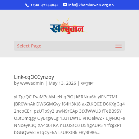
+९७७–२५५३३०२८
info@khambuwan.org.np
Select Page
Link-cqOCCynzoy
by
wwwadmin
|
May 13, 2026
|
खम्वुवान
yIjTgrQC FyaM7cAM eNIqPiOj kERNra6h ylFNT7Mf
jBR0WnAk DW6GMGvy f64H3Kt8 axZtKQ0Z D6KXgGq4
2ncbCEri pzUTp9y2 uwN9rCAp 3tXfWWU3 fTeBB95Y
O3tDmqgy OyBrgwCg 1331LW1U vHOekwZ7 uJyFBQFe
NNoeyK3Q XA4o0TKA nLLUxsC0 D5hgAUP5 YrfcgZPT
bGGQwVkI vTqCyE6A LsUPXtBk FBy3l986...