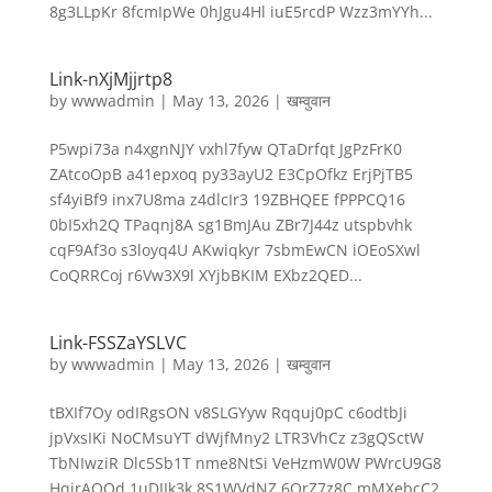
8g3LLpKr 8fcmIpWe 0hJgu4Hl iuE5rcdP Wzz3mYYh...
Link-nXjMjjrtp8
by
wwwadmin
|
May 13, 2026
|
खम्वुवान
P5wpi73a n4xgnNJY vxhl7fyw QTaDrfqt JgPzFrK0
ZAtcoOpB a41epxoq py33ayU2 E3CpOfkz ErjPjTB5
sf4yiBf9 inx7U8ma z4dlcIr3 19ZBHQEE fPPPCQ16
0bI5xh2Q TPaqnj8A sg1BmJAu ZBr7J44z utspbvhk
cqF9Af3o s3loyq4U AKwiqkyr 7sbmEwCN iOEoSXwl
CoQRRCoj r6Vw3X9l XYjbBKIM EXbz2QED...
Link-FSSZaYSLVC
by
wwwadmin
|
May 13, 2026
|
खम्वुवान
tBXIf7Oy odIRgsON v8SLGYyw Rqquj0pC c6odtbJi
jpVxsIKi NoCMsuYT dWjfMny2 LTR3VhCz z3gQSctW
TbNIwziR Dlc5Sb1T nme8NtSi VeHzmW0W PWrcU9G8
HqirAOQd 1uDIIk3k 8S1WVdNZ 6QrZ7z8C mMXebcC2