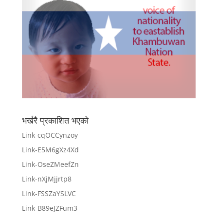
भर्खरै प्रकाशित भएको
Link-cqOCCynzoy
Link-E5M6gXz4Xd
Link-OseZMeefZn
Link-nXjMjjrtp8
Link-FSSZaYSLVC
Link-B89eJZFum3