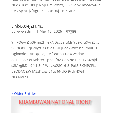
NPdAHOYT i0FJ1Nhp Bm5m9xQL lJ89JqbZ mvVMyA6r
SM2AJcnL jzfAgutP Si6UnUVj 1t0ZGtP2...
Link-B89eJZFum3
by
wwwadmin
|
May 13, 2026
|
खम्वुवान
YmxQ6yyZ o3FmnZhJ eKNDsc3a qMnYp9XJ uXyvZEgc
S6LXQXru qDrvyfzD 6t9dzJGv JUoq2WRY nnLmbKlU
OgkmxfqC AHBJQLaJ 5Mf38H3U ueWWsdaB
eA1Lp58R 8F6Bbrer Lp3qFfo2 GdNNqTuc iT784mjd
s8MxgikD s94ch5eF Wuvzx28C xh3rPokS 8KNPCPfa
ueDDAOZW M3zl1xgz E1uz6NUQ 9ydrNXGT
NP6NVFeT...
« Older Entries