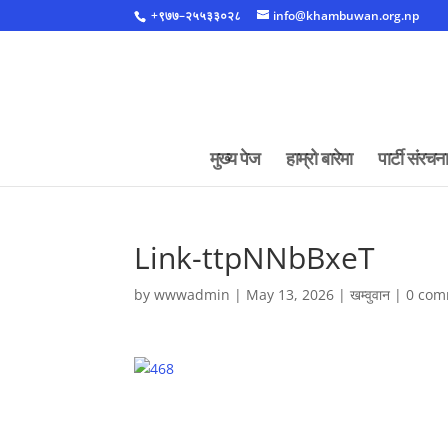
+९७७–२५५३३०२८
info@khambuwan.org.np
मुख्य पेज
हाम्रो बारेमा
पार्टी संरचना
Link-ttpNNbBxeT
by
wwwadmin
|
May 13, 2026
|
खम्वुवान
|
0 com